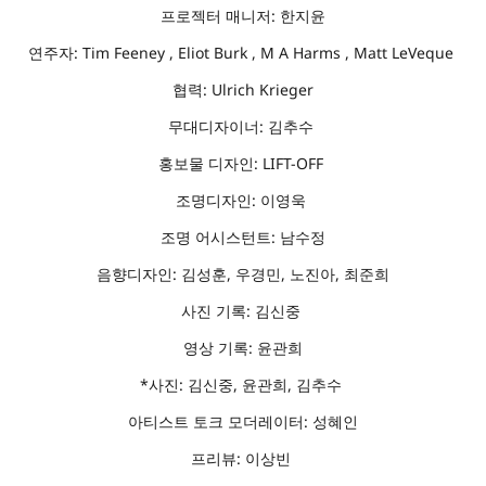
프로젝터 매니저: 한지윤
연주자: Tim Feeney , Eliot Burk , M A Harms , Matt LeVeque
협력: Ulrich Krieger
무대디자이너: 김추수
홍보물 디자인: LIFT-OFF
조명디자인: 이영욱
조명 어시스턴트: 남수정
음향디자인: 김성훈, 우경민, 노진아, 최준희
사진 기록: 김신중
영상 기록: 윤관희
*사진: 김신중, 윤관희, 김추수
아티스트 토크 모더레이터: 성혜인
프리뷰: 이상빈