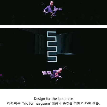
Design for the last piece
마지막곡 'Trio for haeguem' 해금 삼중주를 위환 디자인 연출.